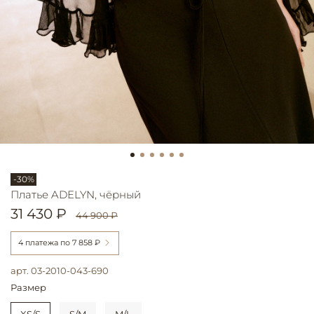
-30%
Платье ADELYN, чёрный
31 430 ₽
44 900 ₽
4 платежа по
7 858 ₽
арт.
03-2010-043-690
Размер
XS/S
S/M
M/L