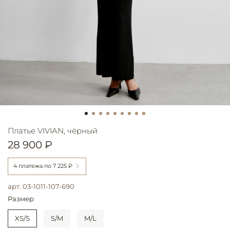
Платье VIVIAN, чёрный
28 900 ₽
4 платежа по
7 225 ₽
арт.
03-1011-107-690
Размер
XS/S
S/M
M/L