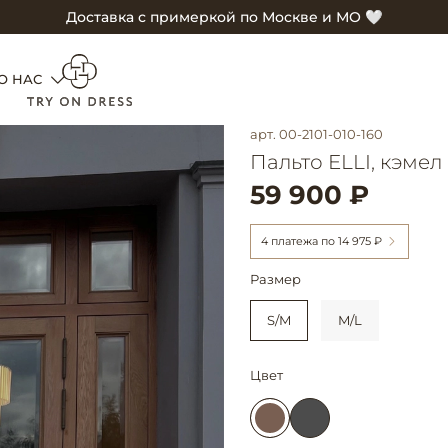
Доставка с примеркой по Москве и МО 🤍
О НАС
арт.
00-2101-010-160
Пальто ELLI, кэмел
59 900 ₽
4 платежа по
14 975 ₽
Размер
S/M
M/L
Цвет