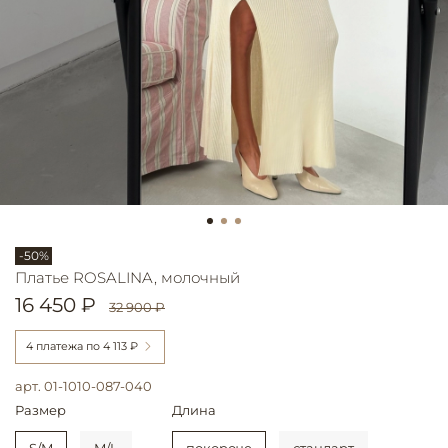
-50%
Платье ROSALINA, молочный
16 450 ₽
32 900 ₽
4 платежа по
4 113 ₽
арт.
01-1010-087-040
Размер
Длина
S/M
M/L
покороче
стандарт