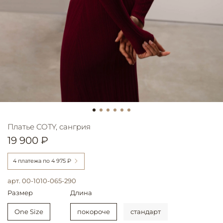
Платье COTY, сангрия
19 900 ₽
4 платежа по
4 975 ₽
арт.
00-1010-065-290
Размер
Длина
One Size
покороче
стандарт