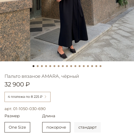
Пальто вязаное AMARA, чёрный
32 900 ₽
4 платежа по
8 225 ₽
арт.
01-1050-030-690
Размер
Длина
One Size
покороче
стандарт