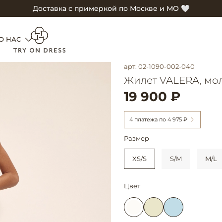
Доставка с примеркой по Москве и МО 🤍
О НАС
арт.
02-1090-002-040
Жилет VALERA, мо
19 900 ₽
4 платежа по
4 975 ₽
Размер
XS/S
S/M
M/L
Цвет