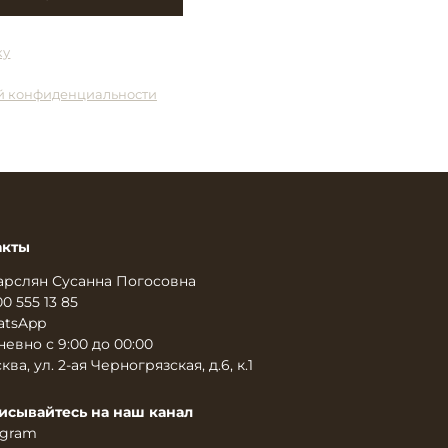
ку
й конфиденциальности
акты
арслян Сусанна Погосовна
00 555 13 85
tsApp
евно с 9:00 до 00:00
ква, ул. 2-ая Черногрязская, д.6, к.1
исывайтесь на наш канал
egram