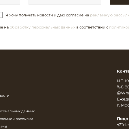
Я хочу получать новости и даю согласие на
рекламную рассыл
ие на
обработку персональных данных
в соответствии с
политико
Конт
ИП К
8 8
Wha
ности
Ежедн
г. Мос
рсональных данных
Подп
екламной рассылки
Tel
аммы