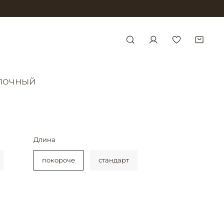
лочный
Длина
покороче
стандарт