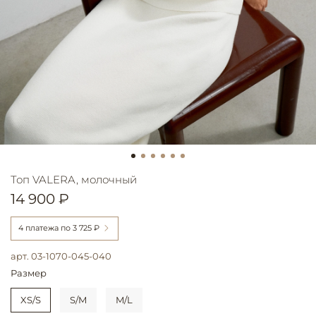
Топ VALERA, молочный
14 900 ₽
4 платежа по
3 725 ₽
арт.
03-1070-045-040
Размер
XS/S
S/M
M/L