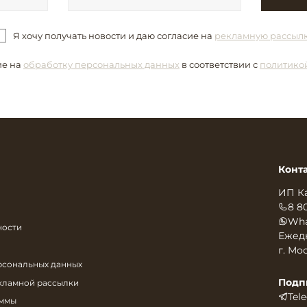
Я хочу получать новости и даю согласие на
рекламную рассыл
ие на
обработку персональных данных
в соответствии с
политико
Конт
ИП К
8 8
Wha
ности
Ежедн
г. Мос
рсональных данных
Подп
екламной рассылки
Tel
аммы