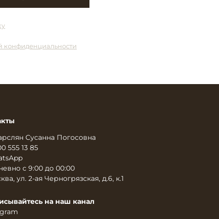
ку
й конфиденциальности
акты
арслян Сусанна Погосовна
00 555 13 85
tsApp
евно с 9:00 до 00:00
ква, ул. 2-ая Черногрязская, д.6, к.1
исывайтесь на наш канал
egram