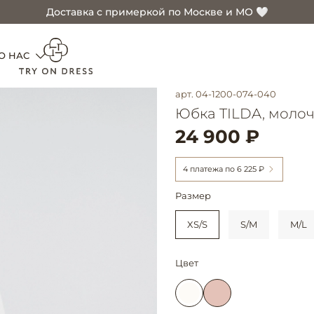
Доставка с примеркой по Москве и МО 🤍
О НАС
арт.
04-1200-074-040
Юбка TILDA, моло
24 900 ₽
4 платежа по
6 225 ₽
Размер
XS/S
S/M
M/L
Цвет