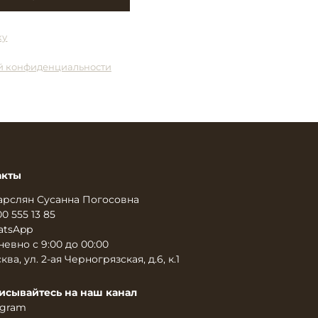
ку
й конфиденциальности
акты
арслян Сусанна Погосовна
00 555 13 85
tsApp
евно с 9:00 до 00:00
ква, ул. 2-ая Черногрязская, д.6, к.1
исывайтесь на наш канал
egram