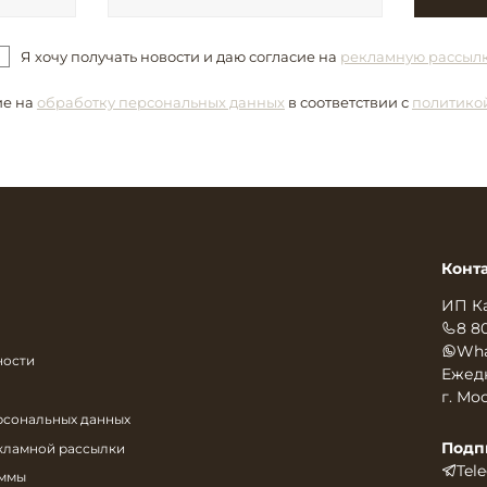
Я хочу получать новости и даю согласие на
рекламную рассыл
ие на
обработку персональных данных
в соответствии с
политико
Конт
ИП К
8 8
Wha
ности
Ежедн
г. Мос
рсональных данных
Подп
екламной рассылки
Tel
аммы