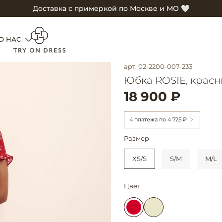
Доставка с примеркой по Москве и МО 🤍
О НАС
арт.
02-2200-007-233
Юбка ROSIE, крас
18 900 ₽
4 платежа по
4 725 ₽
Размер
XS/S
S/M
M/L
Цвет