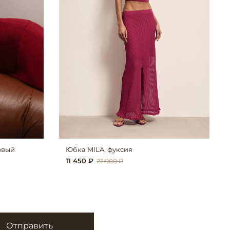
овый
Юбка MILA, фуксия
11 450 ₽
22 900 ₽
Отправить