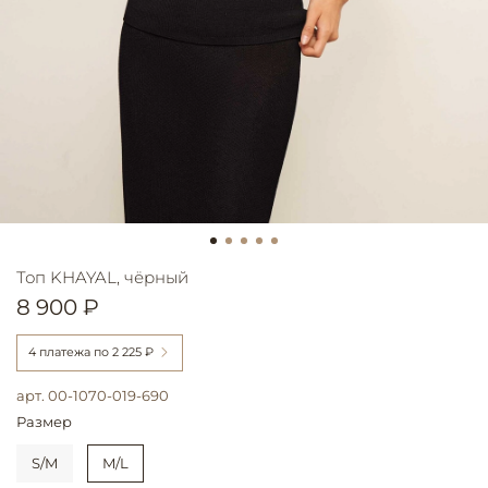
Топ KHAYAL, чёрный
8 900 ₽
4 платежа по
2 225 ₽
арт.
00-1070-019-690
Размер
S/M
M/L