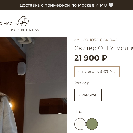
Доставка с примеркой по Москве и МО 🤍
О НАС
арт.
00-1030-004-040
Свитер OLLY, мол
21 900 ₽
4 платежа по
5 475 ₽
Размер
One Size
Цвет