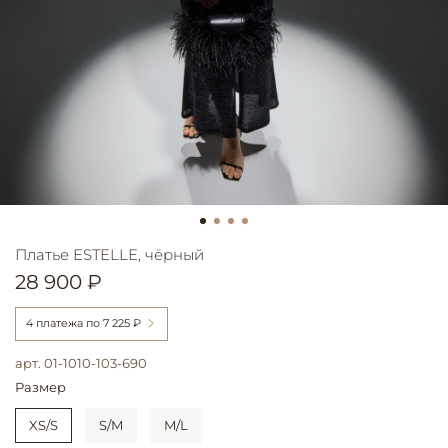
Платье ESTELLE, чёрный
28 900 ₽
4 платежа по
7 225 ₽
арт.
01-1010-103-690
Размер
XS/S
S/M
M/L