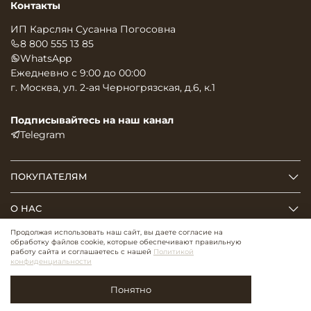
Контакты
ИП Карслян Сусанна Погосовна
8 800 555 13 85
WhatsApp
Ежедневно с 9:00 до 00:00
г. Москва, ул. 2-ая Черногрязская, д.6, к.1
Подписывайтесь на наш канал
Telegram
ПОКУПАТЕЛЯМ
О НАС
Продолжая использовать наш сайт, вы даете согласие на
обработку файлов cookie, которые обеспечивают правильную
2026 ©
TRY ON DRESS. ВСЕ ПРАВА ЗАЩИЩЕНЫ
работу сайта и соглашаетесь с нашей
Политикой
конфиденциальности
Понятно
В корзину