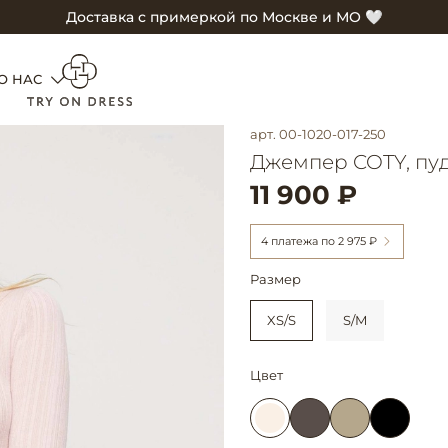
Доставка с примеркой по Москве и МО 🤍
О НАС
арт.
00-1020-017-250
Джемпер COTY, пу
11 900 ₽
4 платежа по
2 975 ₽
Размер
XS/S
S/M
Цвет