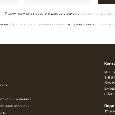
Я хочу получать новости и даю согласие на
рекламную рассыл
ие на
обработку персональных данных
в соответствии с
политико
Конт
ИП К
8 8
Wha
ности
Ежедн
г. Мос
рсональных данных
Подп
екламной рассылки
Tel
аммы