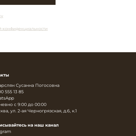
ку
й конфиденциальности
акты
арслян Сусанна Погосовна
00 555 13 85
tsApp
евно с 9:00 до 00:00
ква, ул. 2-ая Черногрязская, д.6, к.1
исывайтесь на наш канал
egram