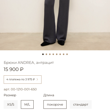
Брюки ANDREA, антрацит
15 900 ₽
4 платежа по
3 975 ₽
арт.
00-1210-001-650
Размер
Длина
XS/S
M/L
покороче
стандарт