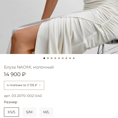
Блуза NAOMI, молочный
14 900 ₽
4 платежа по
3 725 ₽
арт.
03-2070-002-040
Размер
XS/S
S/M
M/L